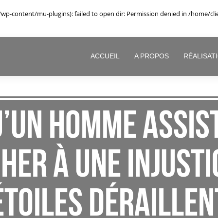
-content/mu-plugins): failed to open dir: Permission denied in
/home/cli
ACCUEIL
A PROPOS
RÉALISAT
’un homme assis
er à une injusti
étoiles déraillen