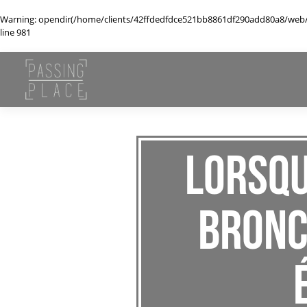
Warning
: opendir(/home/clients/42ffdedfdce521bb8861df290add80a8/web/wp
line
981
Lorsqu
bronch