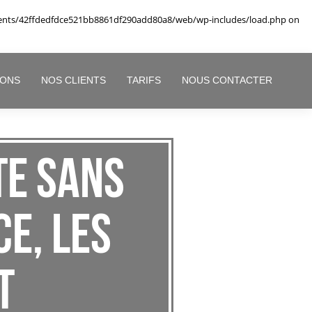
ents/42ffdedfdce521bb8861df290add80a8/web/wp-includes/load.php
on
IONS
NOS CLIENTS
TARIFS
NOUS CONTACTER
te sans
ce, les
t