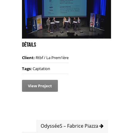
Détails
Client:
Rtbf / La Prem1ère
Tags:
Captation
View Project
OdysséeS – Fabrice Piazza