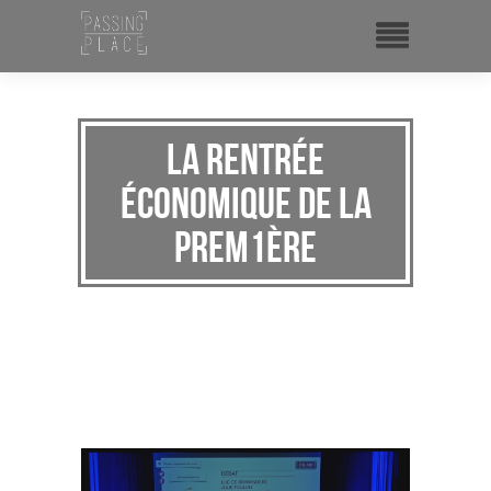
La Rentrée
économique de La
Prem1ère